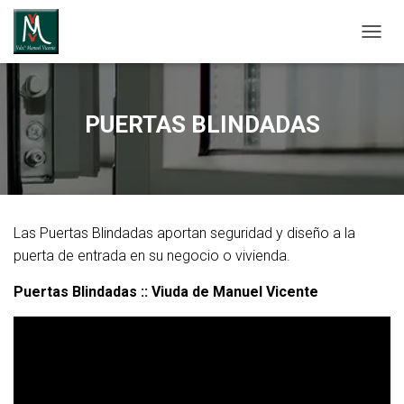
CAMBI
PUERTAS BLINDADAS
Las Puertas Blindadas aportan seguridad y diseño a la
puerta de entrada en su negocio o vivienda.
Puertas Blindadas :: Viuda de Manuel Vicente